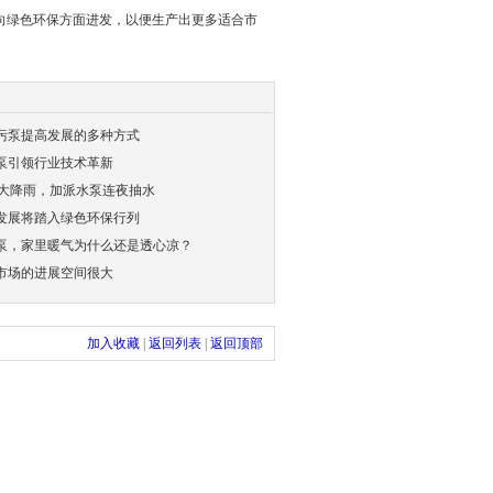
向绿色环保方面进发，以便生产出更多适合市
污泵提高发展的多种方式
泵引领行业技术革新
最大降雨，加派水泵连夜抽水
发展将踏入绿色环保行列
泵，家里暖气为什么还是透心凉？
市场的进展空间很大
加入收藏
|
返回列表
|
返回顶部