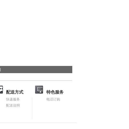
量仪
冻干机
光纤光谱仪
氮气发生器
高清影像测量仪
安瓿熔封机
大容量摇床
程塑料拖链
橡胶拉力机
|
配送方式
特色服务
快递服务
电话订购
配送说明