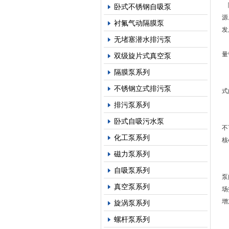
随
卧式不锈钢自吸泵
源
衬氟气动隔膜泵
发
无堵塞潜水排污泵
当
量
双级旋片式真空泵
隔膜泵系列
中
不锈钢立式排污泵
式
排污泵系列
面
卧式自吸污水泵
不
化工泵系列
核
磁力泵系列
在
自吸泵系列
泵
真空泵系列
场
增
旋涡泵系列
螺杆泵系列
当