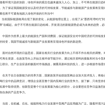
着环境污染的加剧，绿色环保的观念也越来越深入人心。加上，不可再生能源日趋
。为了保证我国能源安全以及经济的可持续发展，节能减排与新能源产业发展将呈现
展也将不可避免地踏入绿色环保的行列当中!
前国际能源格局出现了新的变化，从能源地理位置上，出现了从“墨西哥湾时代”到“
带”在崛起。由于不可再生能源日趋枯竭，开发清洁的新能源势必成为未来的趋势，必
国作为世界上最大的能源生产国和消费国，保证能源安全对中国经济的可持续发展
的转变，我国节能减排与新能源产业发展将呈现绿色环保的新趋势。
对自然环境的日益恶劣，国家在相关行业的发展方向上不得不作出相关的调整。对
可再生资源，在政策导向上开始主推环保节能方针。通过相关资料的搜集和对当今泵
心部分。生产企业应该积极面对市场挑战，侧重高新科技的投入，进一步根据市场需
关于自主创新能力的培养方面，国家政策开始鼓励泵阀企业加大技术投入，将核心
阀行业中的品牌意识，增强企业甚至整个国内泵阀行业的竞争力。据了解，只有坚持
拓展中取得优势。创新型是整个行业发展最为核心的部分，企业要想在竞争日益激烈
加自身的产品竞争力。
前，在机械、石化、核能和电力行业发展中泵阀产品应用颇为广泛。随着环境污染