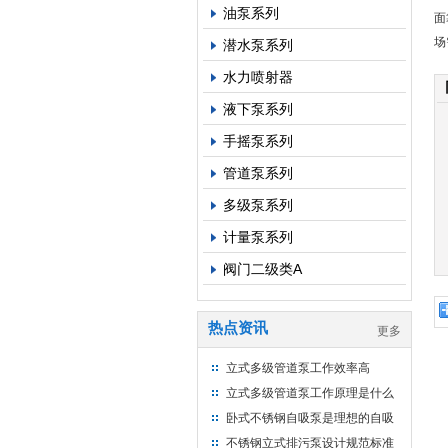
油泵系列
面
场
潜水泵系列
水力喷射器
液下泵系列
手摇泵系列
管道泵系列
多级泵系列
计量泵系列
阀门二级类A
热点资讯
更多
立式多级管道泵工作效率高
立式多级管道泵工作原理是什么
卧式不锈钢自吸泵是理想的自吸
式化工增压泵
不锈钢立式排污泵设计规范标准