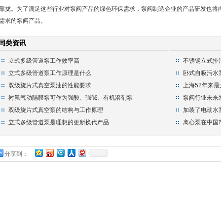
靠拢。为了满足这些行业对泵阀产品的绿色环保需求，泵阀制造企业的产品研发也将
需求的泵阀产品。
同类资讯
立式多级管道泵工作效率高
不锈钢立式排
立式多级管道泵工作原理是什么
卧式自吸污水
双级旋片式真空泵油的性能要求
上海52年来
衬氟气动隔膜泵可作为强酸、强碱、有机溶剂泵
泵阀行业未来
双级旋片式真空泵的结构与工作原理
加装了电动水
立式多级管道泵是理想的更新换代产品
离心泵在中国
分享到：