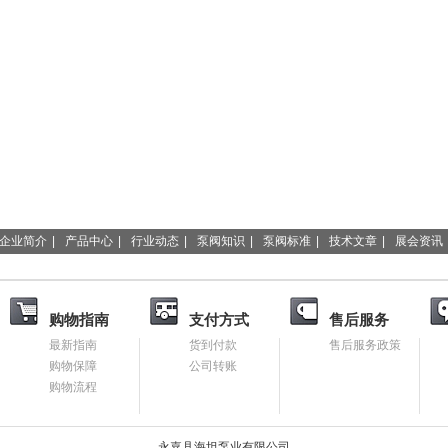
水机
全自动总磷总氮测定仪
上海仪表七厂
上海真空炉
接触角测
物暂存柜
全自动红外测油仪
超重力床
远心镜头
气相色谱仪
超
油分检测仪
潜水搅拌机
无负压变频供水设备
热红外成像显微镜
工
企业简介
|
产品中心
|
行业动态
|
泵阀知识
|
泵阀标准
|
技术文章
|
展会资讯
们
购物指南
支付方式
售后服务
最新指南
货到付款
售后服务政策
购物保障
公司转账
购物流程
永嘉县海坦泵业有限公司