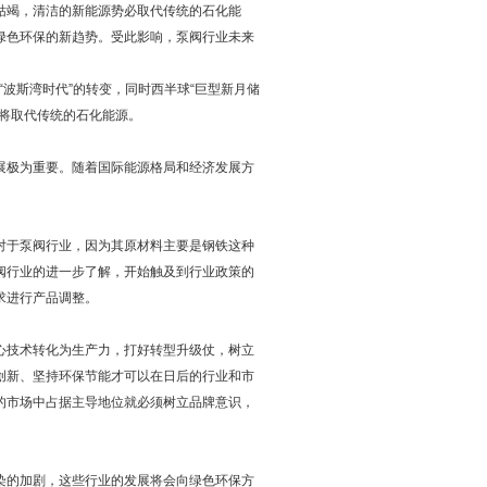
枯竭，清洁的新能源势必取代传统的石化能
绿色环保的新趋势。受此影响，泵阀行业未来
波斯湾时代”的转变，同时西半球“巨型新月储
将取代传统的石化能源。
极为重要。随着国际能源格局和经济发展方
于泵阀行业，因为其原材料主要是钢铁这种
阀行业的进一步了解，开始触及到行业政策的
求进行产品调整。
技术转化为生产力，打好转型升级仗，树立
创新、坚持环保节能才可以在日后的行业和市
的市场中占据主导地位就必须树立品牌意识，
的加剧，这些行业的发展将会向绿色环保方